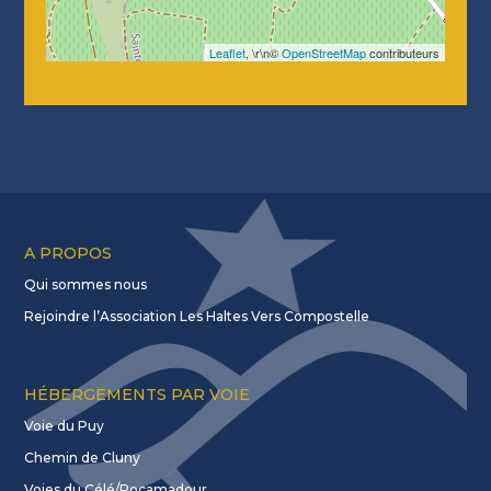
Leaflet
, \r\n©
OpenStreetMap
contributeurs
A PROPOS
Qui sommes nous
Rejoindre l’Association Les Haltes Vers Compostelle
HÉBERGEMENTS PAR VOIE
Voie du Puy
Chemin de Cluny
Voies du Célé/Rocamadour