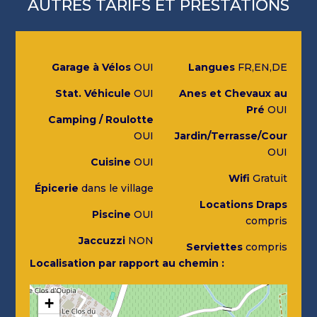
AUTRES TARIFS ET PRESTATIONS
Garage à Vélos
OUI
Langues
FR,EN,DE
Stat. Véhicule
OUI
Anes et Chevaux au
Pré
OUI
Camping / Roulotte
OUI
Jardin/Terrasse/Cour
OUI
Cuisine
OUI
Wifi
Gratuit
Épicerie
dans le village
Locations Draps
Piscine
OUI
compris
Jaccuzzi
NON
Serviettes
compris
Localisation par rapport au chemin :
+