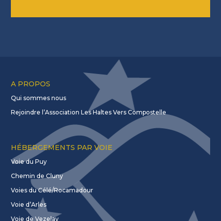
A PROPOS
Qui sommes nous
Rejoindre l’Association Les Haltes Vers Compostelle
HÉBERGEMENTS PAR VOIE
Voie du Puy
Chemin de Cluny
Voies du Célé/Rocamadour
Voie d’Arles
Voie de Vezelay