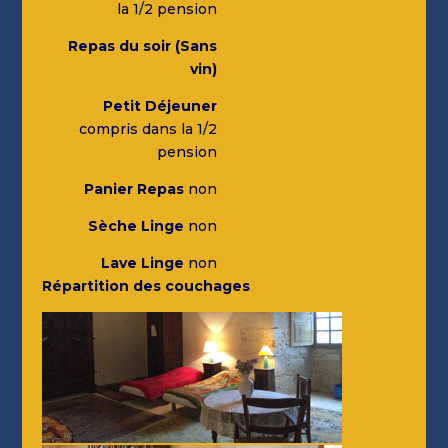
la 1/2 pension
Repas du soir (Sans
vin)
Petit Déjeuner
compris dans la 1/2
pension
Panier Repas
non
Sèche Linge
non
Lave Linge
non
Répartition des couchages