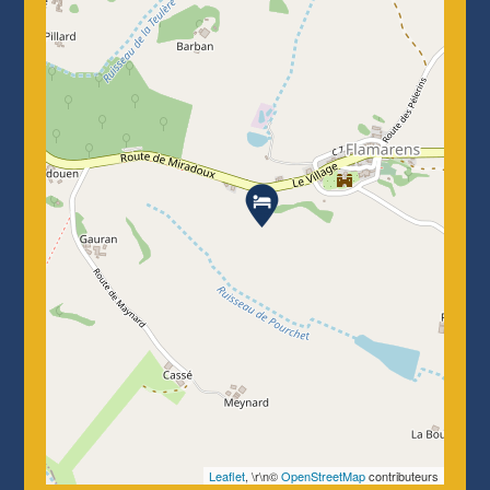
Leaflet
, \r\n©
OpenStreetMap
contributeurs