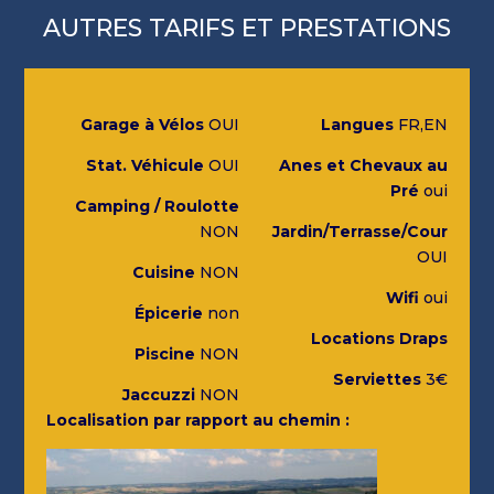
AUTRES TARIFS ET PRESTATIONS
Garage à Vélos
OUI
Langues
FR,EN
Stat. Véhicule
OUI
Anes et Chevaux au
Pré
oui
Camping / Roulotte
NON
Jardin/Terrasse/Cour
OUI
Cuisine
NON
Wifi
oui
Épicerie
non
Locations Draps
Piscine
NON
Serviettes
3€
Jaccuzzi
NON
Localisation par rapport au chemin :