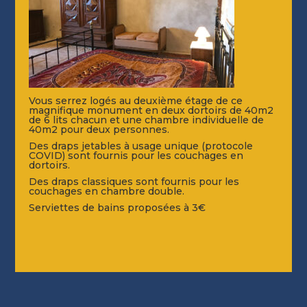
Vous serrez logés au deuxième étage de ce
magnifique monument en deux dortoirs de 40m2
de 6 lits chacun et une chambre individuelle de
40m2 pour deux personnes.
Des draps jetables à usage unique (protocole
COVID) sont fournis pour les couchages en
dortoirs.
Des draps classiques sont fournis pour les
couchages en chambre double.
Serviettes de bains proposées à 3€