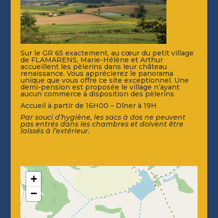
Sur le GR 65 exactement, au cœur du petit village
de FLAMARENS, Marie-Hélène et Arthur
accueillent les pèlerins dans leur château
renaissance. Vous apprécierez le panorama
unique que vous offre ce site exceptionnel. Une
demi-pension est proposée le village n’ayant
aucun commerce à disposition des pèlerins
Accueil à partir de 16H00 – Dîner à 19H
Par souci d’hygiène, les sacs à dos ne peuvent
pas entrés dans les chambres et doivent être
laissés à l’extérieur.
+
−