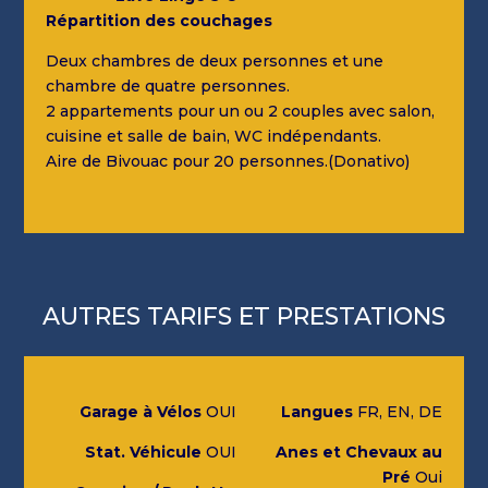
Répartition des couchages
Deux chambres de deux personnes et une
chambre de quatre personnes.
2 appartements pour un ou 2 couples avec salon,
cuisine et salle de bain, WC indépendants.
Aire de Bivouac pour 20 personnes.(Donativo)
AUTRES TARIFS ET PRESTATIONS
Garage à Vélos
OUI
Langues
FR, EN, DE
Stat. Véhicule
OUI
Anes et Chevaux au
Pré
Oui