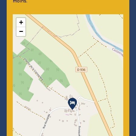
moins.
+
−