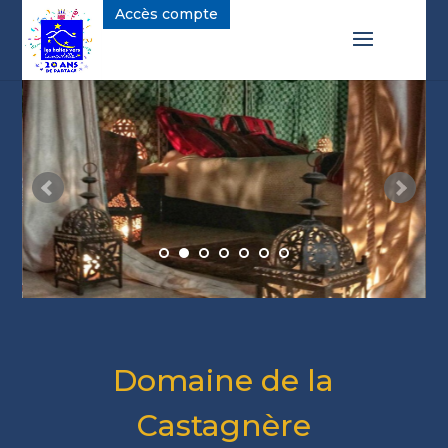
Accès compte
U
Y
e
Domaine de la
Castagnère