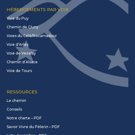
HÉBERGEMENTS PAR VOIE
Voie du Puy
Chemin de Cluny
Voies du Célé/Rocamadour
Voie d’Arles
Voie de Vezelay
Chemin d’Alsace
Voie de Tours
RESSOURCES
Le chemin
Conseils
Notre charte – PDF
Savoir Vivre du Pèlerin – PDF