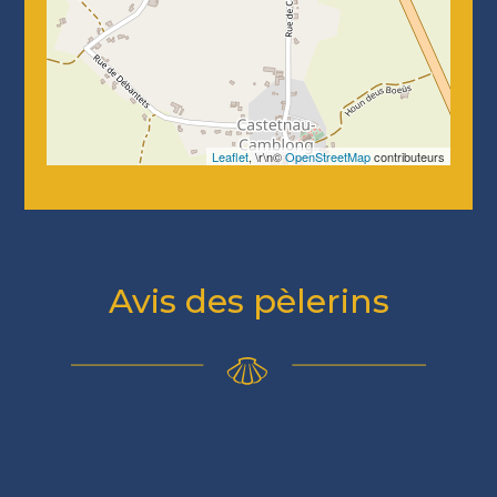
Leaflet
, \r\n©
OpenStreetMap
contributeurs
Avis des pèlerins