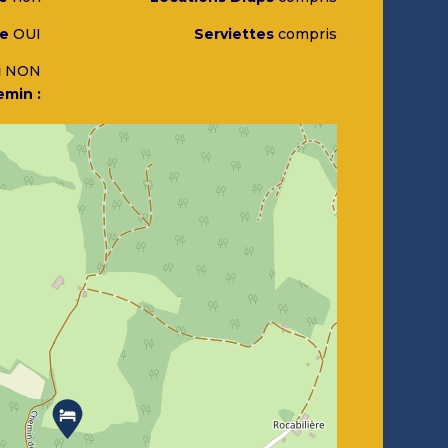
ne
OUI
Serviettes
compris
i
NON
emin :