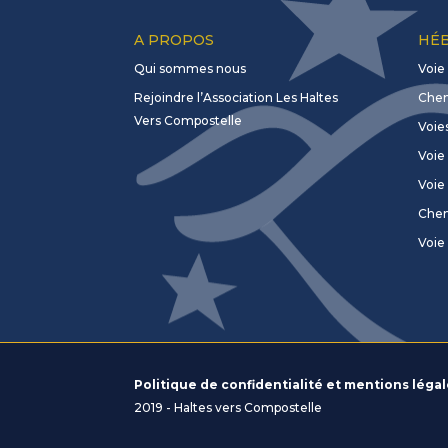
A PROPOS
HÉB
Qui sommes nous
Voie
Rejoindre l’Association Les Haltes
Chem
Vers Compostelle
Voie
Voie 
Voie
Chem
Voie
Politique de confidentialité et mentions léga
2019 - Haltes vers Compostelle