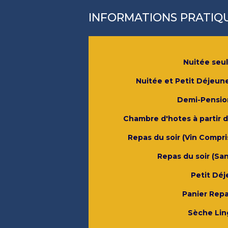
INFORMATIONS PRATIQU
Nuitée seu
Nuitée et Petit Déjeun
Demi-Pensio
Chambre d'hotes à partir 
Repas du soir (Vin Compri
Repas du soir (San
Petit Déj
Panier Rep
Sèche Lin