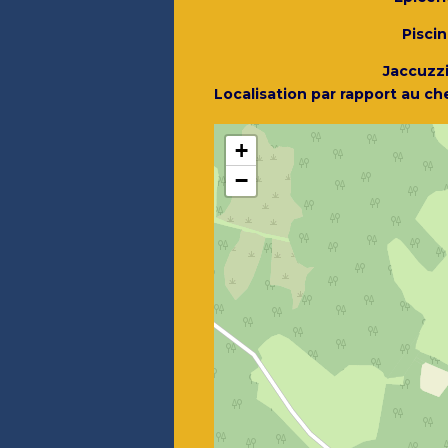
Pisci
Jaccuzz
Localisation par rapport au ch
+
−