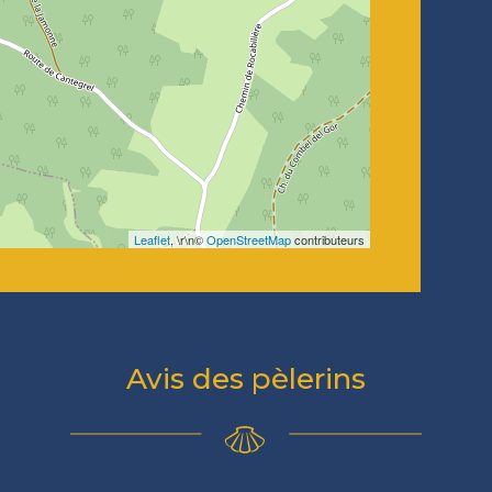
Leaflet
, \r\n©
OpenStreetMap
contributeurs
Avis des pèlerins