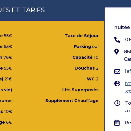
ES ET TARIFS
nuitée 
le
55€
Taxe de Séjour
0
er
55€
Parking
oui
86
n
76€
Capacité
10
Ca
de
55€
Douches
2
la
s)
21€
WC
2
ht
s vin)
Lits Superposés
.c
euner
Supplément Chauffage
To
à 
as
10€
ge
6€
Ré