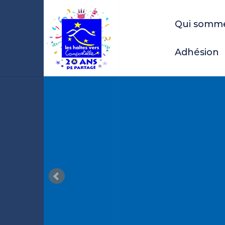
Qui somm
Adhésion
 DU
UR