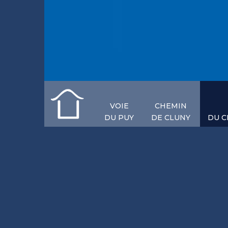
nne
VOIE
CHEMIN
DU PUY
DE CLUNY
DU C