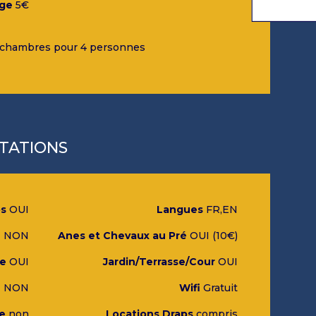
nge
5€
2 chambres pour 4 personnes
STATIONS
os
OUI
Langues
FR,EN
e
NON
Anes et Chevaux au Pré
OUI (10€)
te
OUI
Jardin/Terrasse/Cour
OUI
e
NON
Wifi
Gratuit
e
non
Locations Draps
compris