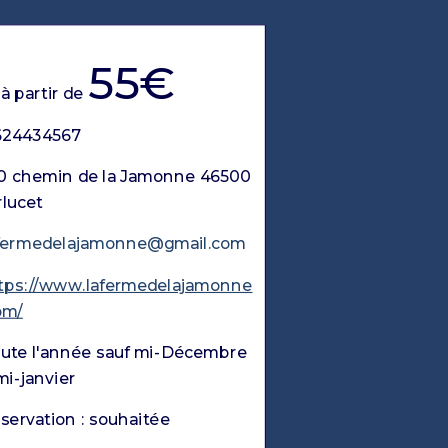
55€
à partir de
624434567
0 chemin de la Jamonne 46500
rlucet
fermedelajamonne@gmail.com
tps://www.lafermedelajamonne
om/
ute l'année sauf mi-Décembre
mi-janvier
servation : souhaitée