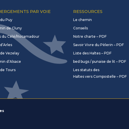
ERGEMENTS PAR VOIE
RESSOURCES
 du Puy
Le chemin
in de Cluny
Conseils
s du Célé/Rocamadour
Notre charte – PDF
d’Arles
Savoir Vivre du Pèlerin – PDF
 de Vezelay
Liste des Haltes – PDF
in d’Alsace
bed bugs / punaise de lit – PDF
 de Tours
Les statuts des
Haltes vers Compostelle – PDF
les