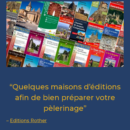
“Quelques maisons d’éditions
afin de bien préparer votre
pèlerinage”
–
Editions Rother