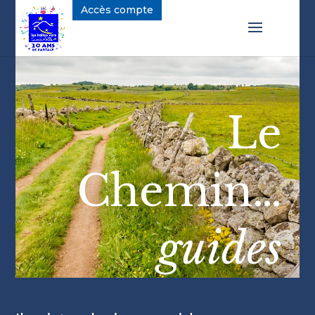
Accès compte
Le
Chemin…
guides